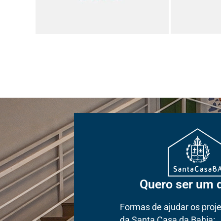
Quero ser um 
Formas de ajudar os proje
da Santa Casa da Bahia: