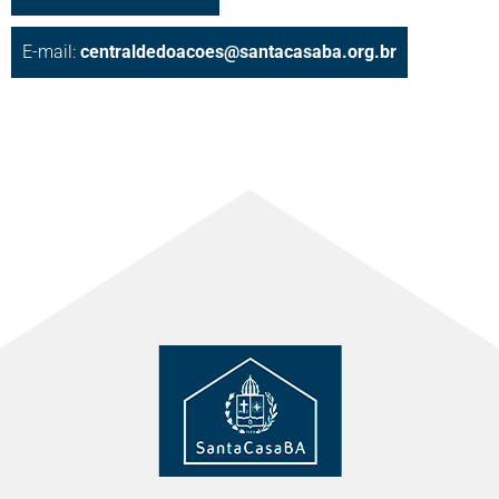
E-mail:
centraldedoacoes@santacasaba.org.br