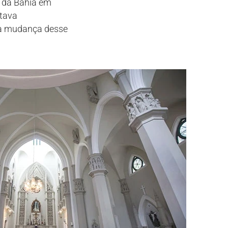
a da Bahia em
itava
a a mudança desse