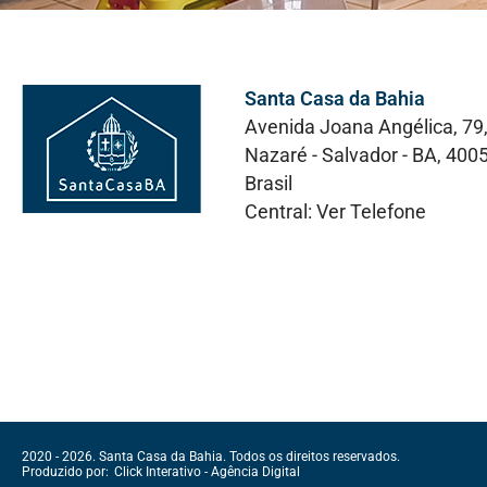
Santa Casa da Bahia
Avenida Joana Angélica, 79
Nazaré - Salvador - BA, 400
Brasil
Central:
Ver Telefone
2020 - 2026. Santa Casa da Bahia.
Todos os direitos reservados.
Produzido por:
Click Interativo
- Agência Digital