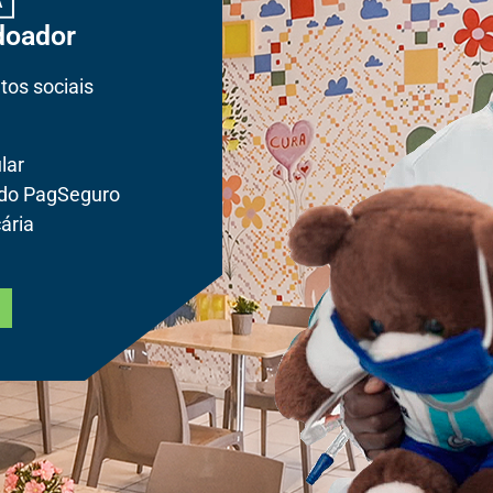
doador
tos sociais
lar
 do PagSeguro
ária