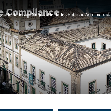
 e Compliance
ição
Unidades de Negócio
Unidades Públicas Administrad